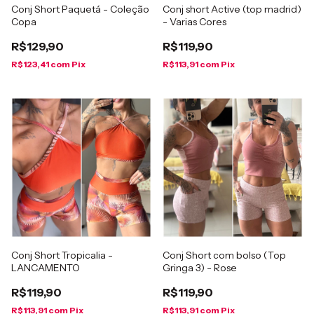
Conj Short Paquetá - Coleção
Conj short Active (top madrid)
Copa
- Varias Cores
R$129,90
R$119,90
R$123,41
com
Pix
R$113,91
com
Pix
Conj Short Tropicalia -
Conj Short com bolso (Top
LANCAMENTO
Gringa 3) - Rose
R$119,90
R$119,90
R$113,91
com
Pix
R$113,91
com
Pix