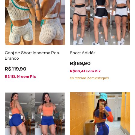
Conj de Short Ipanema Poa
Short Adidás
Branco
R$69,90
R$119,90
R$66,41
com
Pix
R$113,91
com
Pix
Só restam
2
em estoque!