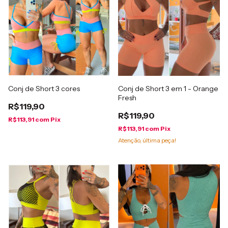
Conj de Short 3 cores
Conj de Short 3 em 1 - Orange
Fresh
R$119,90
R$119,90
R$113,91
com
Pix
R$113,91
com
Pix
Atenção, última peça!