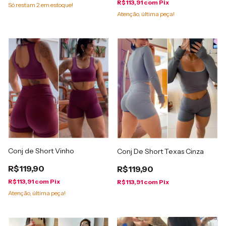
R$113,91
com
Pix
Só restam
2
em estoque!
Atenção, última peça!
Conj de Short Vinho
Conj De Short Texas Cinza
R$119,90
R$119,90
R$113,91
com
Pix
R$113,91
com
Pix
Atenção, última peça!