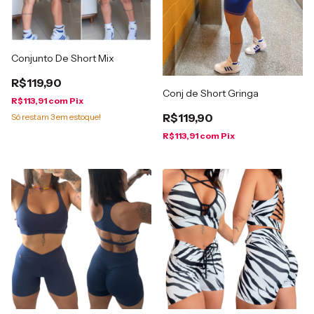
Conjunto De Short Mix
R$119,90
Conj de Short Gringa
R$113,91
com
Pix
R$119,90
Só restam
3
em estoque!
R$113,91
com
Pix