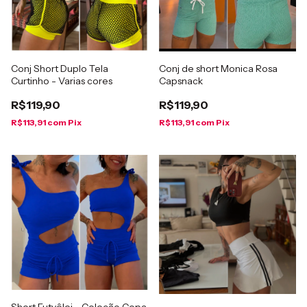
Conj de short Monica Rosa
Conj Short Duplo Tela
Capsnack
Curtinho - Varias cores
R$119,90
R$119,90
R$113,91
com
Pix
R$113,91
com
Pix