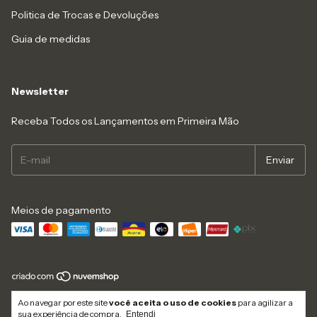
Politica de Trocas e Devoluções
Guia de medidas
Newsletter
Receba Todos os Lançamentos em Primeira Mão
Meios de pagamento
Copyright Dolce Bacana - 29336667000141 - 2026. Todos os direitos
Ao navegar por este site
você aceita o uso de cookies
para agilizar a
reservados.
sua experiência de compra.
Entendi