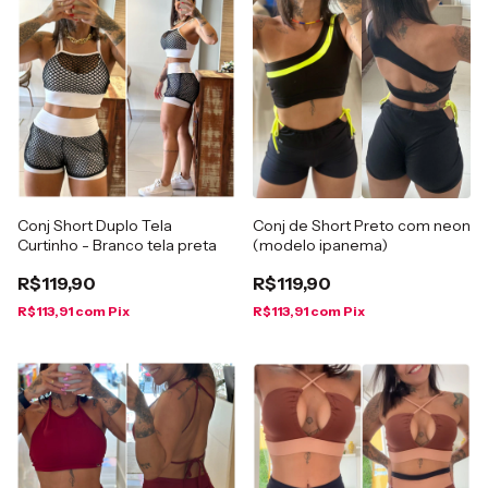
Conj Short Duplo Tela
Conj de Short Preto com neon
Curtinho - Branco tela preta
(modelo ipanema)
R$119,90
R$119,90
R$113,91
com
Pix
R$113,91
com
Pix