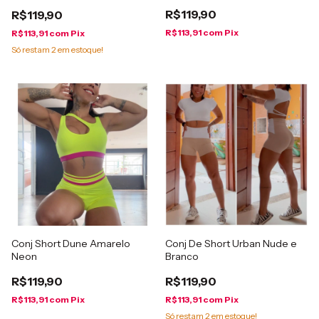
R$119,90
R$119,90
R$113,91
com
Pix
R$113,91
com
Pix
Só restam
2
em estoque!
Conj Short Dune Amarelo
Conj De Short Urban Nude e
Neon
Branco
R$119,90
R$119,90
R$113,91
com
Pix
R$113,91
com
Pix
Só restam
2
em estoque!