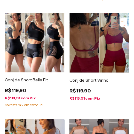
Conj de Short Bella Fit
Conj de Short Vinho
R$119,90
R$119,90
R$113,91
com
Pix
R$113,91
com
Pix
Só restam
2
em estoque!