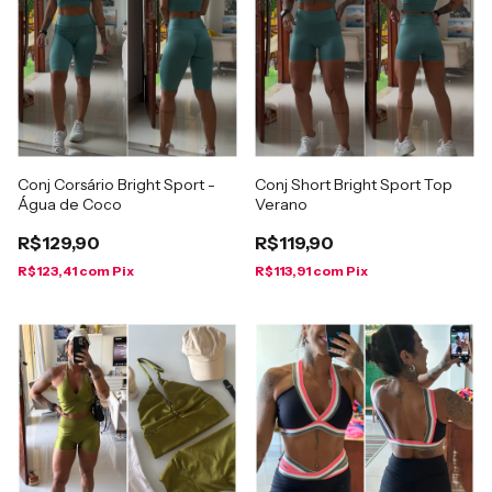
Conj Corsário Bright Sport -
Conj Short Bright Sport Top
Água de Coco
Verano
R$129,90
R$119,90
R$123,41
com
Pix
R$113,91
com
Pix